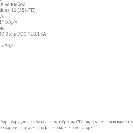
нал на выбор
lass 10 (256 ГБ)
/с
11 b/g/n
oid
40 Вольт/DC 12B,1,5А
 x 20,5
бор оборудования безопасности бренда CTV: видеодомофоны (монитор
видеорегистраторы, профессиональные мониторы.