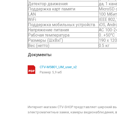
Детектор движения
да, 1 ка
Поддержка карт памяти
MicroSD c
LAN
100 Мбит
WiFi
IEEE 802,
Поддержка мобильных устройств
iOS, Andr
Напряжение питания
АС 100-2
Рабочая температура
0...+50°С
Размеры (ШхВхГ)
190 x 120
Вес (нетто)
0.5 кг
Документы
CTV-M5801_UM_user_v2
Размер: 5,9 мб
Интернет-магазин CTV-SHOP представляет широкий вы
электромагнитные замки, камеры видеонаблюдения, 