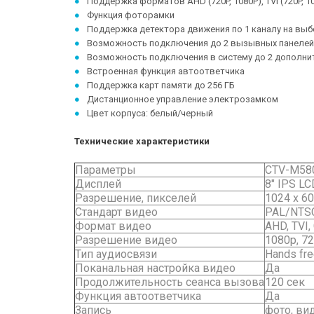
Поддержка форматов AHD (720P, 1080P), TVI (720P, 108
Функция фоторамки
Поддержка детектора движения по 1 каналу на вы
Возможность подключения до 2 вызывных панелей
Возможность подключения в систему до 2 дополни
Встроенная функция автоответчика
Поддержка карт памяти до 256 ГБ
Дистанционное управление электрозамком
Цвет корпуса: белый/черный
Технические характеристики
Параметры
CTV-M58
Дисплей
8" IPS LC
Разрешение, пикселей
1024 x 6
Стандарт видео
PAL/NTS
Формат видео
AHD, TVI,
Разрешение видео
1080p, 7
Тип аудиосвязи
Hands fr
Поканальная настройка видео
Да
Продолжительность сеанса вызова
120 сек
Функция автоответчика
Да
Запись
фото, ви