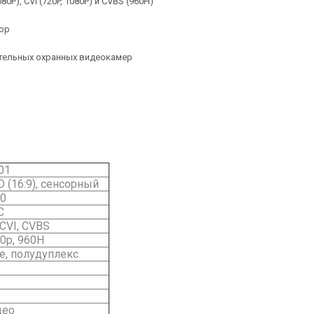
0P), CVI (720P, 1080P) и CVBS (960H)
бор
тельных охранных видеокамер
01
D (16:9), сенсорный
00
C
 CVI, CVBS
20р, 960H
ee, полудуплекс
део