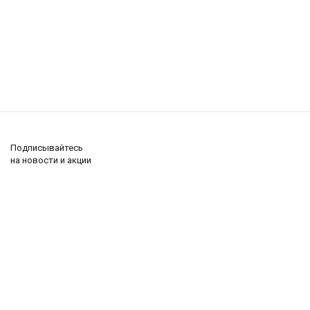
Подписывайтесь
на новости и акции
+7 (495) 285-62-69
(интернет-магазин)
8-800-222-60-93
(Ремонт и техподдержка)