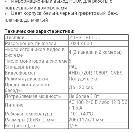
Информационный выход HOOK для работы с
подъездными домофонами
Цвет корпуса: белый, черный графитовый, беж,
платина, дымчатый.
Технические характеристики:
Дисплей
7" IPS TFT LCD
Разрешение, пикселей
1024 x 600
Число источников видео в
4 (2 панели и 2 камеры)
системе
Число мониторов в системе
6
Стандарт видео
PAL
Видеоформат
AHD (720P, 1080P), CVBS
Режим аудиосвязи
Полудуплекс
Продолжительность
До 120 сек
беседы
Потребляемая мощность
Не более 3 Вт
АС 100-240 В либо 12 В DC
Питание
/ 1.5 А
Рабочая температура
-10°...+40°С
Размеры (ШхВхГ), мм
206x117x21 мм
Вес (нетто), кг
0,28