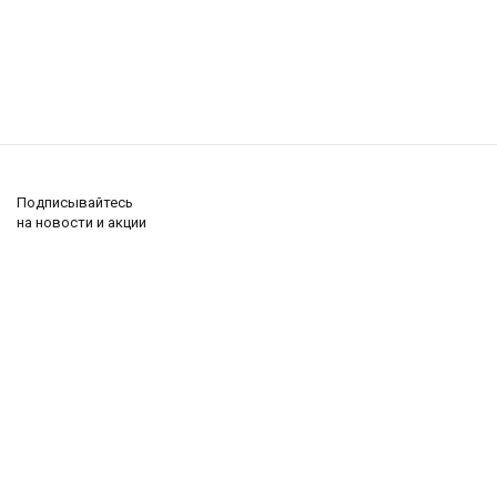
Подписывайтесь
на новости и акции
+7 (495) 285-62-69
(интернет-магазин)
8-800-222-60-93
(Ремонт и техподдержка)
Компания
2026 © CTV-shop.ru